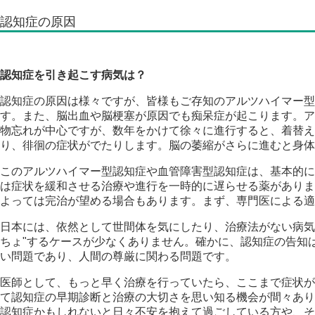
認知症の原因
認知症を引き起こす病気は？
認知症の原因は様々ですが、皆様もご存知のアルツハイマー型
す。また、脳出血や脳梗塞が原因でも痴呆症が起こります。ア
物忘れが中心ですが、数年をかけて徐々に進行すると、着替え
り、徘徊の症状がでたりします。脳の萎縮がさらに進むと身体
このアルツハイマー型認知症や血管障害型認知症は、基本的に
は症状を緩和させる治療や進行を一時的に遅らせる薬がありま
よっては完治が望める場合もあります。まず、専門医による適
日本には、依然として世間体を気にしたり、治療法がない病気
ちょ"するケースが少なくありません。確かに、認知症の告知
い問題であり、人間の尊厳に関わる問題です。
医師として、もっと早く治療を行っていたら、ここまで症状が
て認知症の早期診断と治療の大切さを思い知る機会が間々あり
認知症かもしれないと日々不安を抱えて過ごしている方や、そ