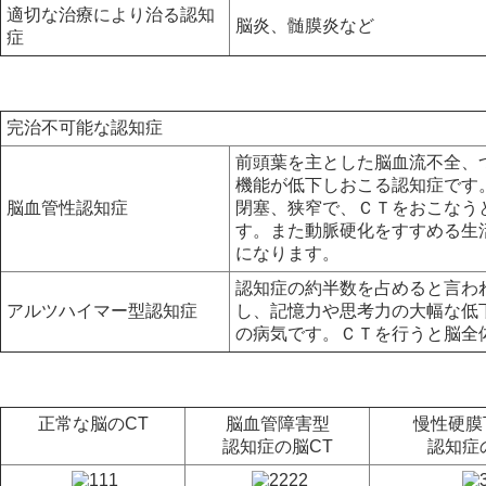
適切な治療により治る認知
脳炎、髄膜炎など
症
完治不可能な認知症
前頭葉を主とした脳血流不全、
機能が低下しおこる認知症です
脳血管性認知症
閉塞、狭窄で、ＣＴをおこなう
す。また動脈硬化をすすめる生
になります。
認知症の約半数を占めると言わ
アルツハイマー型認知症
し、記憶力や思考力の大幅な低
の病気です。ＣＴを行うと脳全
正常な脳のCT
脳血管障害型
慢性硬膜
認知症の脳CT
認知症